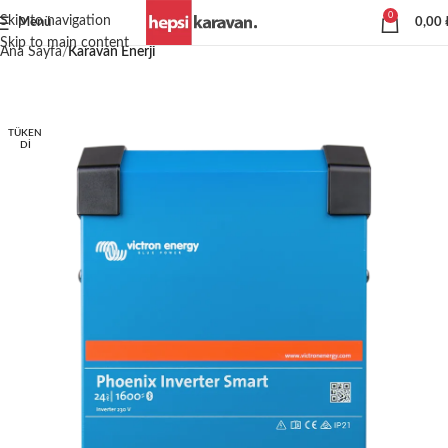
0
Skip to navigation
Menü
0,00
Skip to main content
Ana Sayfa
Karavan Enerji
TÜKEN
DI