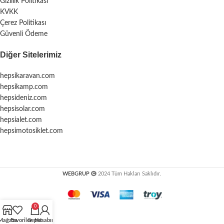
Gizlilik Politikası
KVKK
Çerez Politikası
Güvenli Ödeme
Diğer Sitelerimiz
hepsikaravan.com
hepsikamp.com
hepsideniz.com
hepsisolar.com
hepsialet.com
hepsimotosiklet.com
WEBGRUP
2024 Tüm Hakları Saklıdır.
0
Mağaza
Favoriler
Sepet
Hesabım