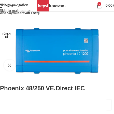
0
Skip to navigation
Menü
0,00
Skip to main content
Ana Sayfa
Karavan Enerji
TÜKEN
DI
Büyütmek için tıklayın
Phoenix 48/250 VE.Direct IEC