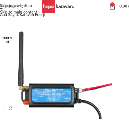
0
Skip to navigation
Menü
0,00
Skip to main content
Ana Sayfa
Karavan Enerji
TÜKEN
DI
Büyütmek için tıklayın