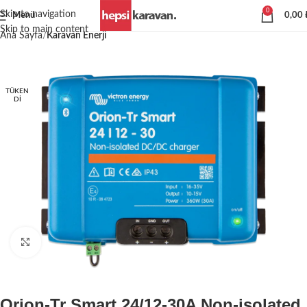
0
Skip to navigation
Menü
0,00
Skip to main content
Ana Sayfa
Karavan Enerji
TÜKEN
DI
Büyütmek için tıklayın
Orion-Tr Smart 24/12-30A Non-isolated