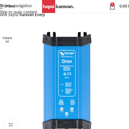
0
Skip to navigation
Menü
0,00
Skip to main content
Ana Sayfa
Karavan Enerji
TÜKEN
DI
Büyütmek için tıklayın