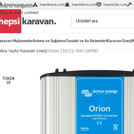
hepsikaravan.com
hepsikamp.com
hepsideniz.com
hepsisolar.com
Skip to navigation
Skip to main content
aravan Malzemeleri
Isıtma ve Soğutma
Tuvalet ve Su Sistemleri
Karavan Enerji
K
Ana Sayfa
Karavan Enerji
Orion 110/12-30A (360W)
TÜKEN
DI