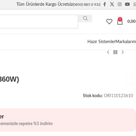
Tüm Ürünlerde Kargo Ücretsiz
(0850) 885 0 932
0
0,0
Giriş / Kayıt
Hazır Sistemler
Markalarım
(360W)
Stok kodu:
ORI110123610
er
demenizde sepette %5 indirim