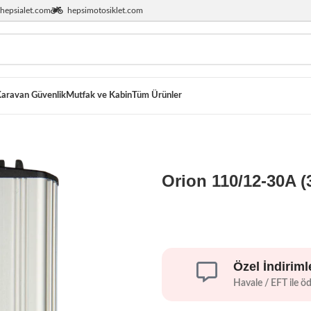
hepsialet.com
hepsimotosiklet.com
aravan Güvenlik
Mutfak ve Kabin
Tüm Ürünler
Orion 110/12-30A 
Özel İndiriml
Havale / EFT ile ö