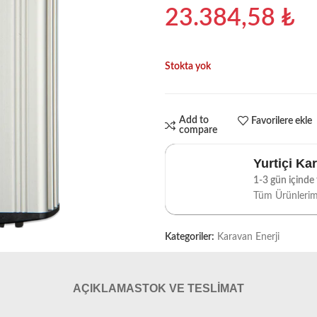
23.384,58
₺
Stokta yok
Add to
Favorilere ekle
compare
Yurtiçi Ka
1-3 gün içinde t
Tüm Ürünleri
Kategoriler:
Karavan Enerji
AÇIKLAMA
STOK VE TESLIMAT