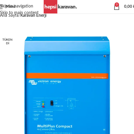
0
Skip to navigation
Menü
0,00
Skip to main content
Ana Sayfa
Karavan Enerji
TÜKEN
DI