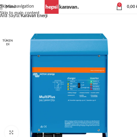
0
Skip to navigation
Menü
0,00
Skip to main content
Ana Sayfa
Karavan Enerji
TÜKEN
DI
Büyütmek için tıklayın