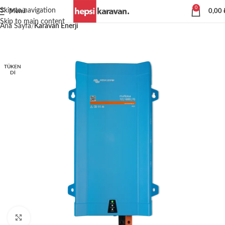
0
Skip to navigation
Menü
0,00
Skip to main content
Ana Sayfa
Karavan Enerji
TÜKEN
DI
Büyütmek için tıklayın