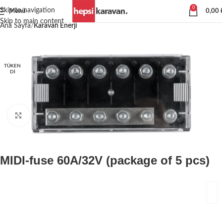
0
Skip to navigation
Menü
0,00
Skip to main content
Ana Sayfa
Karavan Enerji
TÜKEN
DI
Büyütmek için tıklayın
MIDI-fuse 60A/32V (package of 5 pcs)