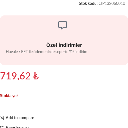
Stok kodu:
CIP132060010
Özel İndirimler
Havale / EFT ile ödemenizde sepette %5 indirim
719,62
₺
Stokta yok
Add to compare
Favorilere ekle