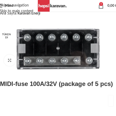
0
Skip to navigation
Menü
0,00
Skip to main content
Ana Sayfa
Karavan Enerji
TÜKEN
DI
Büyütmek için tıklayın
MIDI-fuse 100A/32V (package of 5 pcs)