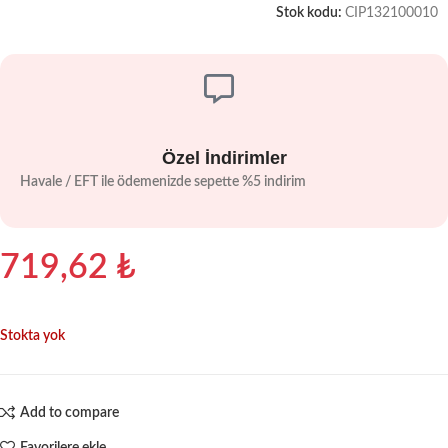
Stok kodu:
CIP132100010
Özel İndirimler
Havale / EFT ile ödemenizde sepette %5 indirim
719,62
₺
Stokta yok
Add to compare
Favorilere ekle