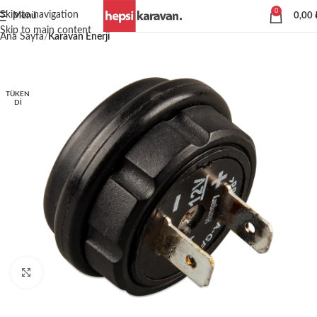
0
Skip to navigation
Menü
0,00
Skip to main content
Ana Sayfa
Karavan Enerji
TÜKEN
DI
Büyütmek için tıklayın