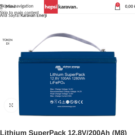
0
Skip to navigation
Menü
0,00
Skip to main content
Ana Sayfa
Karavan Enerji
TÜKEN
DI
Büyütmek için tıklayın
Lithium SuperPack 12,8V/200Ah (M8)