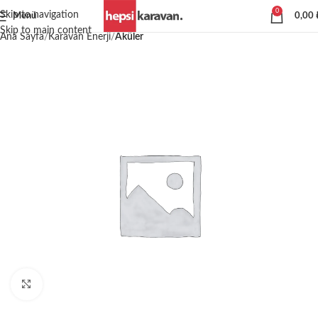
0
Skip to navigation
Menü
0,00
Skip to main content
Ana Sayfa
Karavan Enerji
Aküler
Büyütmek için tıklayın