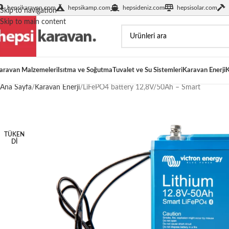
hepsikaravan.com
hepsikamp.com
hepsideniz.com
hepsisolar.com
Skip to navigation
Skip to main content
aravan Malzemeleri
Isıtma ve Soğutma
Tuvalet ve Su Sistemleri
Karavan Enerji
K
Ana Sayfa
Karavan Enerji
LiFePO4 battery 12,8V/50Ah – Smart
TÜKEN
DI