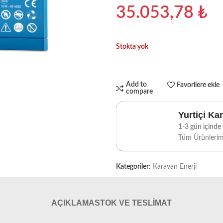
35.053,78
₺
Stokta yok
Add to
Favorilere ekle
compare
Yurtiçi Ka
1-3 gün içinde t
Tüm Ürünleri
Kategoriler:
Karavan Enerji
AÇIKLAMA
STOK VE TESLIMAT