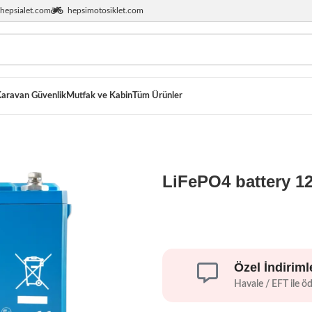
hepsialet.com
hepsimotosiklet.com
aravan Güvenlik
Mutfak ve Kabin
Tüm Ürünler
LiFePO4 battery 1
Özel İndiriml
Havale / EFT ile ö