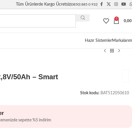
Tüm Ürünlerde Kargo Ücretsiz
(0850) 885 0 932
0
0,0
Giriş / Kayıt
Hazır Sistemler
Markalarım
2,8V/50Ah – Smart
Stok kodu:
BAT512050610
er
demenizde sepette %5 indirim