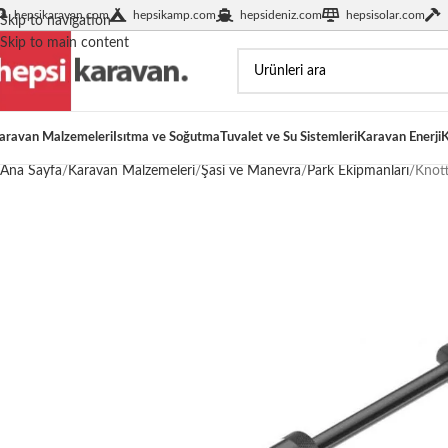
hepsikaravan.com
hepsikamp.com
hepsideniz.com
hepsisolar.com
Skip to navigation
Skip to main content
aravan Malzemeleri
Isıtma ve Soğutma
Tuvalet ve Su Sistemleri
Karavan Enerji
K
Ana Sayfa
Karavan Malzemeleri
Şasi ve Manevra
Park Ekipmanları
Knott