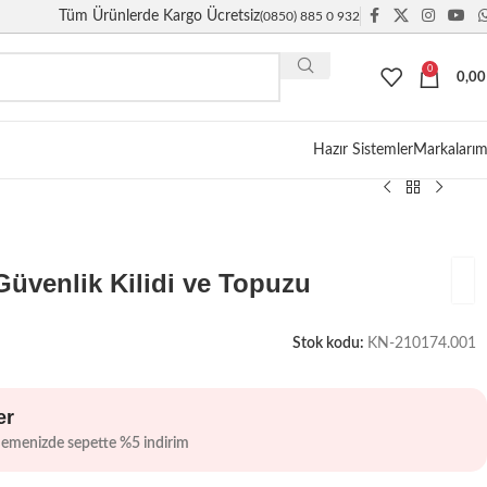
Tüm Ürünlerde Kargo Ücretsiz
(0850) 885 0 932
0
0,0
Giriş / Kayıt
Hazır Sistemler
Markalarım
 Güvenlik Kilidi ve Topuzu
Stok kodu:
KN-210174.001
er
demenizde sepette %5 indirim