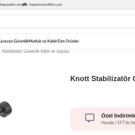
hepsialet.com
hepsimotosiklet.com
aravan Güvenlik
Mutfak ve Kabin
Tüm Ürünler
 Stabilizatör Güvenlik Kilidi ve Topuzu
Knott Stabilizatör
Özel İndiriml
Havale / EFT ile ö