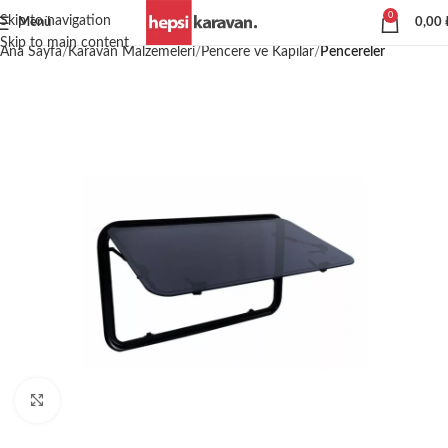
0
Skip to navigation
Menü
0,00
Skip to main content
Ana Sayfa
Karavan Malzemeleri
Pencere ve Kapılar
Pencereler
Büyütmek için tıklayın