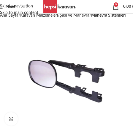
0
Skip to navigation
Menü
0,00
Skip to main content
Ana Sayfa
Karavan Malzemeleri
Şasi ve Manevra
Manevra Sistemleri
Büyütmek için tıklayın