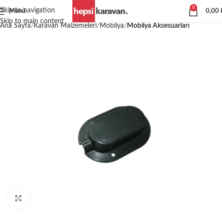
0
Skip to navigation
Menü
0,00
Skip to main content
Ana Sayfa
Karavan Malzemeleri
Mobilya
Mobilya Aksesuarları
Büyütmek için tıklayın