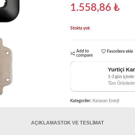
1.558,86
₺
Stokta yok
Add to
Favorilere ekle
compare
Yurtiçi Ka
1-3 gün içinde t
Tüm Ürünleri
Kategoriler:
Karavan Enerji
AÇIKLAMA
STOK VE TESLIMAT