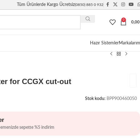
Tüm Ürünlerde Kargo Ücretsiz
(0850) 885 0 932
0
0,0
Giriş / Kayıt
Hazır Sistemler
Markalarım
er for CCGX cut-out
Stok kodu:
BPP900460050
er
demenizde sepette %5 indirim