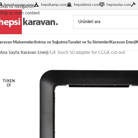
hepsikaravan.com
hepsikamp.com
hepsideniz.com
hepsisolar.com
Skip to navigation
Skip to main content
aravan Malzemeleri
Isıtma ve Soğutma
Tuvalet ve Su Sistemleri
Karavan Enerji
K
Ana Sayfa
Karavan Enerji
GX Touch 50 adapter for CCGX cut-out
TÜKEN
DI