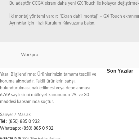
Bu adaptör CCGX ekranı daha yeni GX Touch ile kolayca değiştirmek içi
İki montaj yöntemi vardır: “Ekran dahil montaj” – GX Touch ekranın
Ayrıntılar için Hızlı Kurulum Kılavuzuna bakın.
Workpro
Son Yazılar
Yasal Bilgilendirme: Ürünlerimizin tamamı tescilli ve
koruma altındadır. Taklit ürünlerin satışı,
bulundurulması, nakledilmesi veya depolanması
6769 sayılı sinai mülkiyet kanununun 29. ve 30
maddesi kapsamında suçtur.
Sarıyer / Maslak
Tel : (850) 885 0 932
Whatsapp: (850) 885 0 932
WEBGRUP
2024 Tüm Hakları Saklıdır.