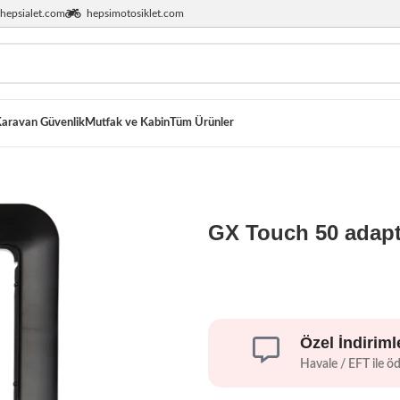
hepsialet.com
hepsimotosiklet.com
aravan Güvenlik
Mutfak ve Kabin
Tüm Ürünler
GX Touch 50 adapt
Özel İndiriml
Havale / EFT ile ö