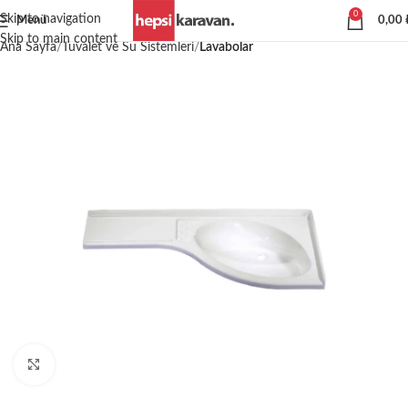
0
Skip to navigation
Menü
0,00
Skip to main content
Ana Sayfa
Tuvalet ve Su Sistemleri
Lavabolar
Büyütmek için tıklayın