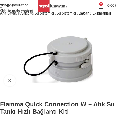
0
Skip to navigation
Menü
0,00
Skip to main content
Ana Sayfa
Tuvalet ve Su Sistemleri
Su Sistemleri
Bağlantı Ekipmanları
Büyütmek için tıklayın
Fiamma Quick Connection W – Atık Su
Tankı Hızlı Bağlantı Kiti