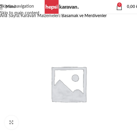
0
Skip to navigation
Menü
0,00
Skip to main content
Ana Sayfa
Karavan Malzemeleri
Basamak ve Merdivenler
Büyütmek için tıklayın