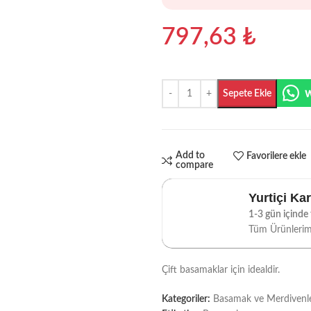
797,63
₺
Sepete Ekle
Add to
Favorilere ekle
compare
Yurtiçi Ka
1-3 gün içinde t
Tüm Ürünleri
Çift basamaklar için idealdir.
Kategoriler:
Basamak ve Merdivenl