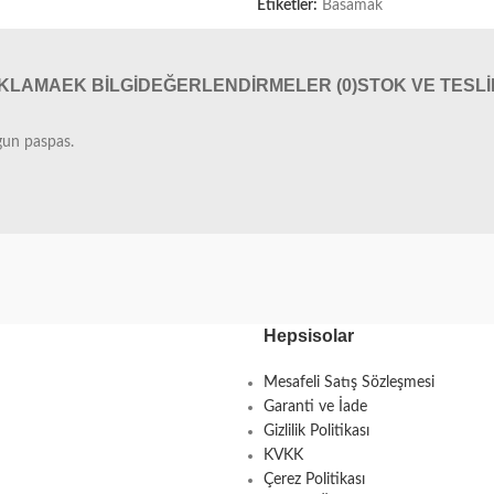
Etiketler:
Basamak
IKLAMA
EK BILGI
DEĞERLENDIRMELER (0)
STOK VE TESL
gun paspas.
Hepsisolar
Mesafeli Satış Sözleşmesi
Garanti ve İade
Gizlilik Politikası
KVKK
Çerez Politikası