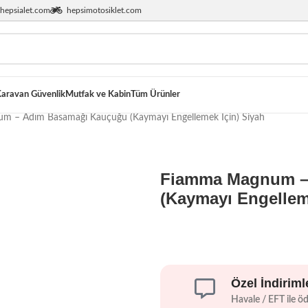
hepsialet.com
hepsimotosiklet.com
aravan Güvenlik
Mutfak ve Kabin
Tüm Ürünler
 – Adım Basamağı Kauçuğu (Kaymayı Engellemek İçin) Siyah
Fiamma Magnum –
(Kaymayı Engellem
Özel İndiriml
Havale / EFT ile ö