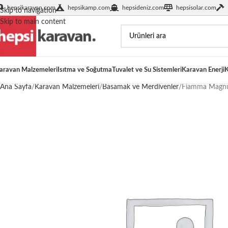
hepsikaravan.com
hepsikamp.com
hepsideniz.com
hepsisolar.com
Skip to navigation
Skip to main content
aravan Malzemeleri
Isıtma ve Soğutma
Tuvalet ve Su Sistemleri
Karavan Enerji
K
Ana Sayfa
Karavan Malzemeleri
Basamak ve Merdivenler
Fiamma Magnum