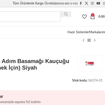
Tüm Ürünlerde Kargo Ücretsiz
(0850) 885 0 932
0
0,0
Giriş / Kayıt
Hazır Sistemler
Markalarım
 Adım Basamağı Kauçuğu
ek İçin) Siyah
Stok kodu:
06374-01
er
demenizde sepette %5 indirim