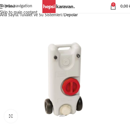
0
Skip to navigation
Menü
0,00
Skip to main content
Ana Sayfa
Tuvalet ve Su Sistemleri
Depolar
Büyütmek için tıklayın