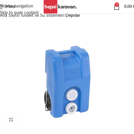
0
Skip to navigation
Menü
0,00
Skip to main content
Ana Sayfa
Tuvalet ve Su Sistemleri
Depolar
Büyütmek için tıklayın