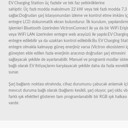
EV Charging Station üç fazlıdır ve tek faz yetkinliklerine
sahiptir. Üç fazlı modda maksimum 22 kW veya tek fazlı modda 7,
sağlar.Doğrudan şarj istasyonundan izleme ve kontrol etme imkânı iç
entegre LCD dokunmatik ekran bulundurur. İlk kurulum, yapılandırm
işlemleri Bluetooth üzerinden VictronConnect ile ya da bir WiFi Eriş
veya WiFi LAN üzerinden entegre web arayüzü ile yapılır.EV Chargi
entegre edilebilir ya da uzaktan kontrol edilebilir.Bu EV Charging S
entegre olmakla kalmayıp güneş enerjiniz varsa (Victron ekosistemi i
güneşten elde edilen fazla enerjinin aracınızı doğrudan şarj etmesini
sağlayacak şekilde de ayarlanabilir. Manuel ve programlı modlar sist
bağlı olarak EV ihtiyaçlarını karşılayacak şekilde daha da fazla esnekli
sunar.
Şarj bağlantı noktası etrafında, cihaz durumunu çabucak anlamak iç
mevcut duruma bağlı olarak (bağlantı kesildi, şarj oluyor, şarj oldu vb
farklı ışık efektleri gösteren tam programlanabilir bir RGB ışık halkası
vardır.