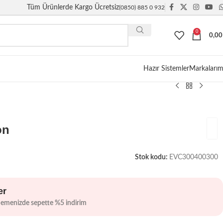
Tüm Ürünlerde Kargo Ücretsiz
(0850) 885 0 932
0
0,0
Giriş / Kayıt
Hazır Sistemler
Markalarım
on
Stok kodu:
EVC300400300
er
demenizde sepette %5 indirim