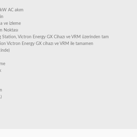
3 kW AC akım
in
a ve izleme
im Noktası
ng Station, Victron Energy GX Cihazı ve VRM üzerinden tam
tation Victron Energy GX cihazı ve VRM ile tamamen
çinde)
eme
k
in
.)