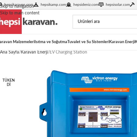
hepsikaravan.com
hepsikamp.com
hepsideniz.com
hepsisolar.com
Skip to navigation
Skip to main content
aravan Malzemeleri
Isıtma ve Soğutma
Tuvalet ve Su Sistemleri
Karavan Enerji
K
Ana Sayfa
Karavan Enerji
EV Charging Station
TÜKEN
DI