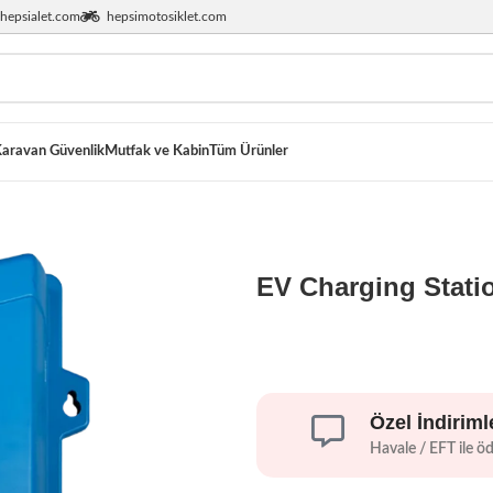
hepsialet.com
hepsimotosiklet.com
aravan Güvenlik
Mutfak ve Kabin
Tüm Ürünler
EV Charging Stati
Özel İndiriml
Havale / EFT ile ö