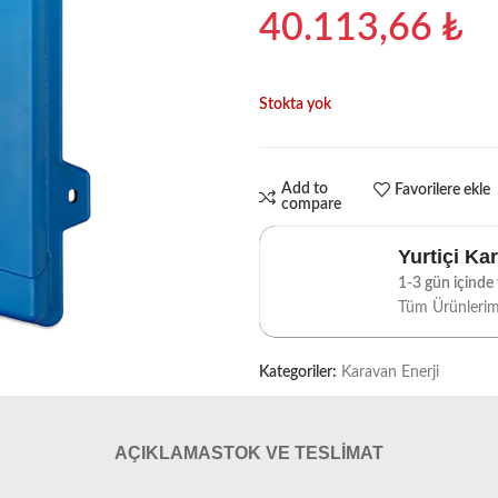
40.113,66
₺
Stokta yok
Add to
Favorilere ekle
compare
Yurtiçi Ka
1-3 gün içinde t
Tüm Ürünleri
Kategoriler:
Karavan Enerji
AÇIKLAMA
STOK VE TESLIMAT