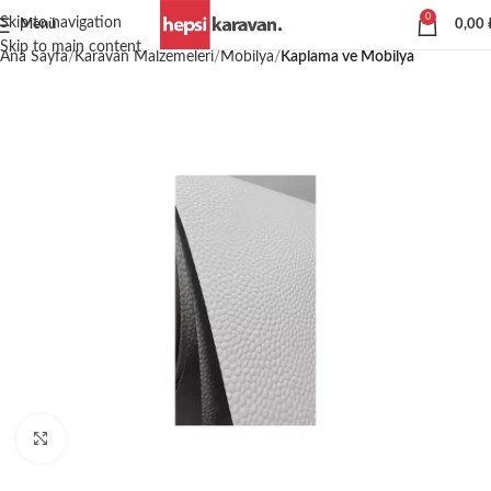
0
Skip to navigation
Menü
0,00
Skip to main content
Ana Sayfa
Karavan Malzemeleri
Mobilya
Kaplama ve Mobilya
Büyütmek için tıklayın