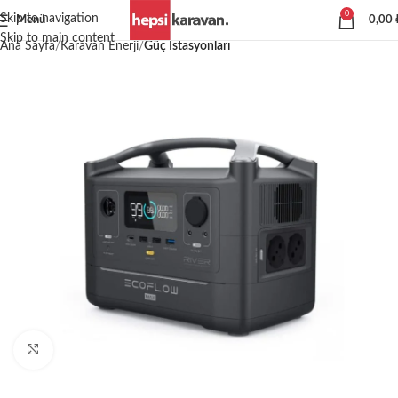
0
Skip to navigation
Menü
0,00
Skip to main content
Ana Sayfa
Karavan Enerji
Güç İstasyonları
Büyütmek için tıklayın