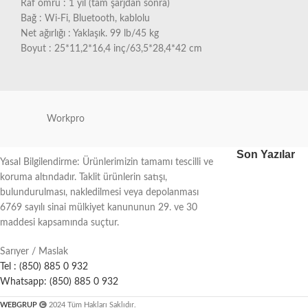
Raf ömrü : 1 yıl (tam şarjdan sonra)
Bağ : Wi-Fi, Bluetooth, kablolu
Net ağırlığı : Yaklaşık. 99 lb/45 kg
Boyut : 25*11,2*16,4 inç/63,5*28,4*42 cm
Workpro
Son Yazılar
Yasal Bilgilendirme: Ürünlerimizin tamamı tescilli ve
koruma altındadır. Taklit ürünlerin satışı,
bulundurulması, nakledilmesi veya depolanması
6769 sayılı sinai mülkiyet kanununun 29. ve 30
maddesi kapsamında suçtur.
Sarıyer / Maslak
Tel : (850) 885 0 932
Whatsapp: (850) 885 0 932
WEBGRUP
2024 Tüm Hakları Saklıdır.