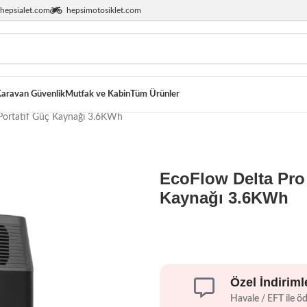
hepsialet.com
hepsimotosiklet.com
aravan Güvenlik
Mutfak ve Kabin
Tüm Ürünler
ortatif Güç Kaynağı 3.6KWh
EcoFlow Delta Pro
Kaynağı 3.6KWh
Özel İndiriml
Havale / EFT ile ö