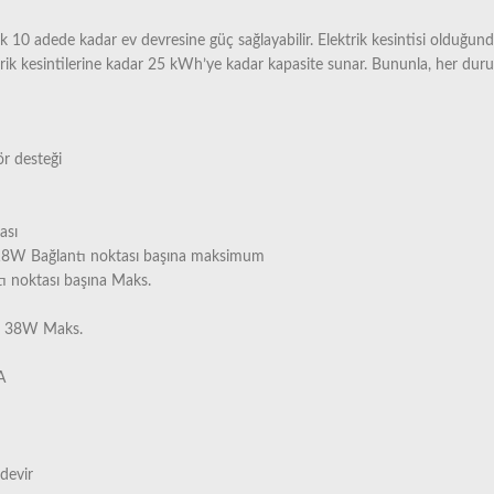
rak 10 adede kadar ev devresine güç sağlayabilir. Elektrik kesintisi olduğun
trik kesintilerine kadar 25 kWh’ye kadar kapasite sunar. Bununla, her dur
ör desteği
ası
A, 18W Bağlantı noktası başına maksimum
ı noktası başına Maks.
ına 38W Maks.
A
devir