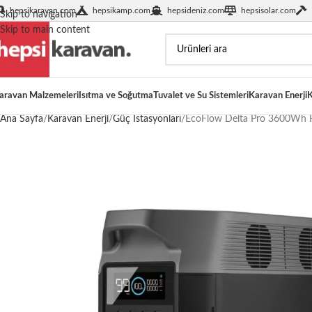
hepsikaravan.com
hepsikamp.com
hepsideniz.com
hepsisolar.com
Skip to navigation
Skip to main content
aravan Malzemeleri
Isıtma ve Soğutma
Tuvalet ve Su Sistemleri
Karavan Enerji
K
Ana Sayfa
Karavan Enerji
Güç İstasyonları
EcoFlow Delta Pro 3600Wh P