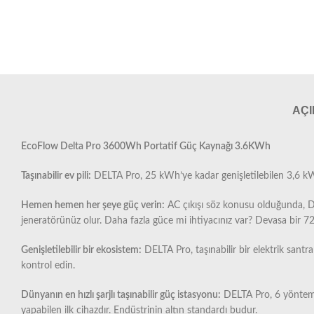
AÇ
EcoFlow Delta Pro 3600Wh Portatif Güç Kaynağı 3.6KWh
Taşınabilir ev pili:
DELTA Pro, 25 kWh’ye kadar genişletilebilen 3,6 kWh 
Hemen hemen her şeye güç verin:
AC çıkışı söz konusu olduğunda, DEL
jeneratörünüz olur. Daha fazla güce mi ihtiyacınız var? Devasa bir 720
Genişletilebilir bir ekosistem:
DELTA Pro, taşınabilir bir elektrik santral
kontrol edin.
Dünyanın en hızlı şarjlı taşınabilir güç istasyonu:
DELTA Pro, 6 yöntemden
yapabilen ilk cihazdır. Endüstrinin altın standardı budur.