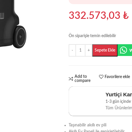
332.573,03
₺
Ön siparişle temin edilebilir
Sepete Ekle
Add to
Favorilere ekle
compare
Yurtiçi Ka
1-3 gün içinde t
Tüm Ürünleri
Taşınabilir akıllı ev pili
Akıllı Ev Paneli ile genişletilebilir