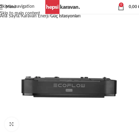
0
Skip to navigation
Menü
0,00
Skip to main content
Ana Sayfa
Karavan Enerji
Güç İstasyonları
Büyütmek için tıklayın