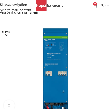
0
Skip to navigation
Menü
0,00
Skip to main content
Ana Sayfa
Karavan Enerji
TÜKEN
DI
Büyütmek için tıklayın