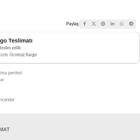
Paylaş:
rgo Teslimatı
eslim edilir.
mizde
Ücretsiz Kargo
rtma perdesi
tar
ncereler
IMAT