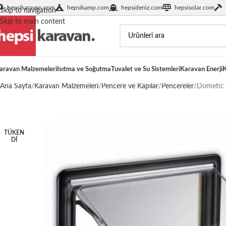
hepsikaravan.com
hepsikamp.com
hepsideniz.com
hepsisolar.com
Skip to navigation
Skip to main content
aravan Malzemeleri
Isıtma ve Soğutma
Tuvalet ve Su Sistemleri
Karavan Enerji
K
Ana Sayfa
Karavan Malzemeleri
Pencere ve Kapılar
Pencereler
Dometic 
TÜKEN
DI