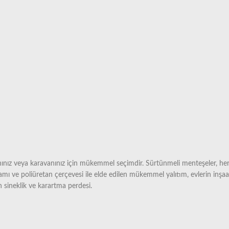
ınız veya karavanınız için mükemmel seçimdir. Sürtünmeli menteşeler, herh
 camı ve poliüretan çerçevesi ile elde edilen mükemmel yalıtım, evlerin inş
n sineklik ve karartma perdesi.