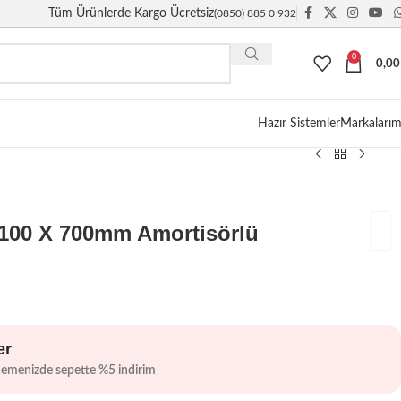
Tüm Ürünlerde Kargo Ücretsiz
(0850) 885 0 932
0
0,0
Giriş / Kayıt
Hazır Sistemler
Markalarım
1100 X 700mm Amortisörlü
er
demenizde sepette %5 indirim