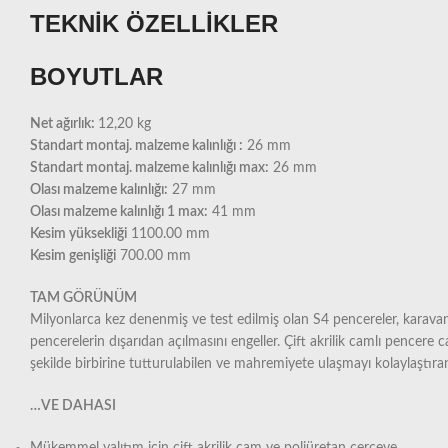
TEKNİK ÖZELLİKLER
BOYUTLAR
Net ağırlık:
12,20 kg
Standart montaj. malzeme kalınlığı :
26 mm
Standart montaj. malzeme kalınlığı max:
26 mm
Olası malzeme kalınlığı:
27 mm
Olası malzeme kalınlığı 1 max:
41 mm
Kesim yüksekliği
1100.00 mm
Kesim genişliği
700.00 mm
TAM GÖRÜNÜM
Milyonlarca kez denenmiş ve test edilmiş olan S4 pencereler, karavan
pencerelerin dışarıdan açılmasını engeller. Çift akrilik camlı pencere
şekilde birbirine tutturulabilen ve mahremiyete ulaşmayı kolaylaştıra
…VE DAHASI