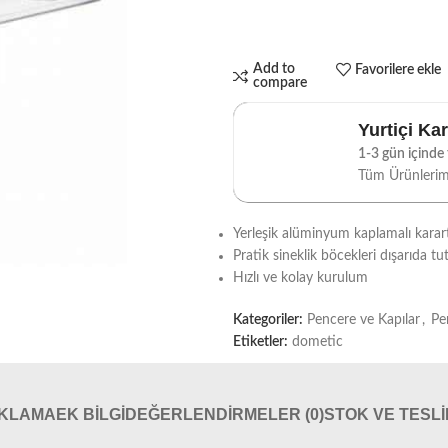
Add to
Favorilere ekle
compare
Yurtiçi Ka
1-3 gün içinde t
Tüm Ürünleri
Yerleşik alüminyum kaplamalı kara
Pratik sineklik böcekleri dışarıda tu
Hızlı ve kolay kurulum
Kategoriler:
Pencere ve Kapılar
,
Pe
Etiketler:
dometic
IKLAMA
EK BILGI
DEĞERLENDIRMELER (0)
STOK VE TESL