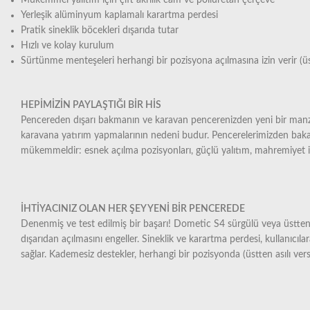
Mükemmel yalıtım için çift akrilik cam ve poliüretan çerçeve
Yerleşik alüminyum kaplamalı karartma perdesi
Pratik sineklik böcekleri dışarıda tutar
Hızlı ve kolay kurulum
Sürtünme menteşeleri herhangi bir pozisyona açılmasına izin verir (üst
HEPİMİZİN PAYLAŞTIĞI BİR HİS
Pencereden dışarı bakmanın ve karavan pencerenizden yeni bir manzara
karavana yatırım yapmalarının nedeni budur. Pencerelerimizden bakan 
mükemmeldir: esnek açılma pozisyonları, güçlü yalıtım, mahremiyet içi
İHTİYACINIZ OLAN HER ŞEY YENİ BİR PENCEREDE
Denenmiş ve test edilmiş bir başarı! Dometic S4 sürgülü veya üstten as
dışarıdan açılmasını engeller. Sineklik ve karartma perdesi, kullanı
sağlar. Kademesiz destekler, herhangi bir pozisyonda (üstten asılı ver