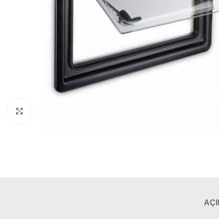
Büyütmek için tıklayın
AÇ