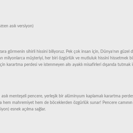
ten asılı versiyon)
 görmenin sihirli hissini biliyoruz. Pek çok insan için, Dünya’nın güzel d
milyonlarca müşteriyi, her biri özgürlük ve mutluluk hissini hissetmek biz
n karartma perdesi ve istenmeyen altı ayaklı misafirleri dışarıda tutmak iç
ılı menteşeli pencere, yerleşik bir alüminyum kaplamalı karartma perdesine 
cılara hem mahremiyet hem de böceklerden özgürlük sunar! Pencere camının 
siyon) esnek açılma sağlar.