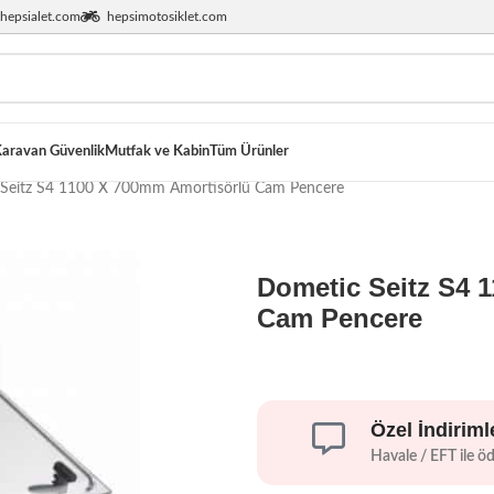
hepsialet.com
hepsimotosiklet.com
aravan Güvenlik
Mutfak ve Kabin
Tüm Ürünler
Seitz S4 1100 X 700mm Amortisörlü Cam Pencere
Dometic Seitz S4 
Cam Pencere
Özel İndiriml
Havale / EFT ile ö