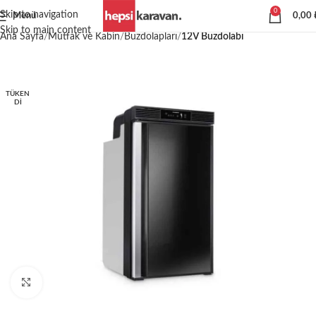
0
Skip to navigation
Menü
0,00
Skip to main content
Ana Sayfa
Mutfak ve Kabin
Buzdolapları
12V Buzdolabı
TÜKEN
DI
Büyütmek için tıklayın