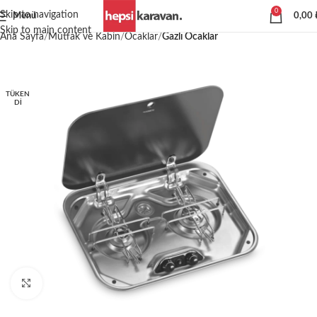
0
Skip to navigation
Menü
0,00
Skip to main content
Ana Sayfa
Mutfak ve Kabin
Ocaklar
Gazlı Ocaklar
TÜKEN
DI
Büyütmek için tıklayın