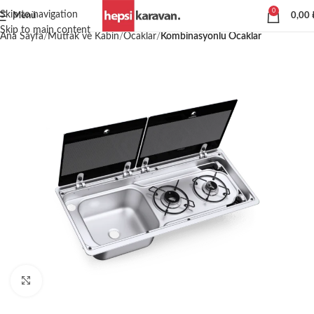
0
Skip to navigation
Menü
0,00
Skip to main content
Ana Sayfa
Mutfak ve Kabin
Ocaklar
Kombinasyonlu Ocaklar
Büyütmek için tıklayın