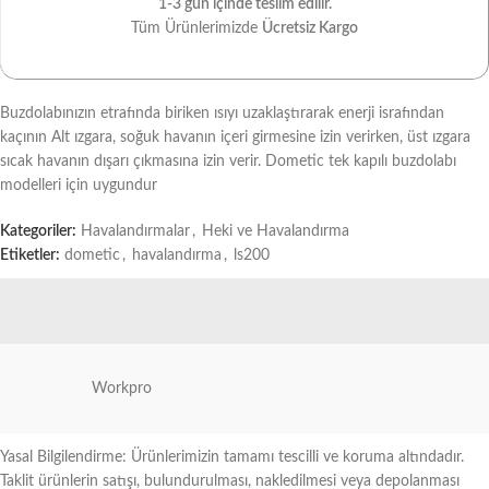
1-3 gün içinde teslim edilir.
Tüm Ürünlerimizde
Ücretsiz Kargo
Buzdolabınızın etrafında biriken ısıyı uzaklaştırarak enerji israfından
kaçının Alt ızgara, soğuk havanın içeri girmesine izin verirken, üst ızgara
sıcak havanın dışarı çıkmasına izin verir. Dometic tek kapılı buzdolabı
modelleri için uygundur
Kategoriler:
Havalandırmalar
,
Heki ve Havalandırma
Etiketler:
dometic
,
havalandırma
,
ls200
Workpro
Yasal Bilgilendirme: Ürünlerimizin tamamı tescilli ve koruma altındadır.
Taklit ürünlerin satışı, bulundurulması, nakledilmesi veya depolanması