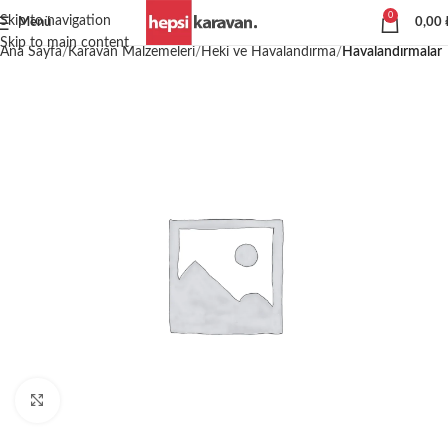
0
Skip to navigation
Menü
0,00
Skip to main content
Ana Sayfa
Karavan Malzemeleri
Heki ve Havalandırma
Havalandırmalar
Büyütmek için tıklayın