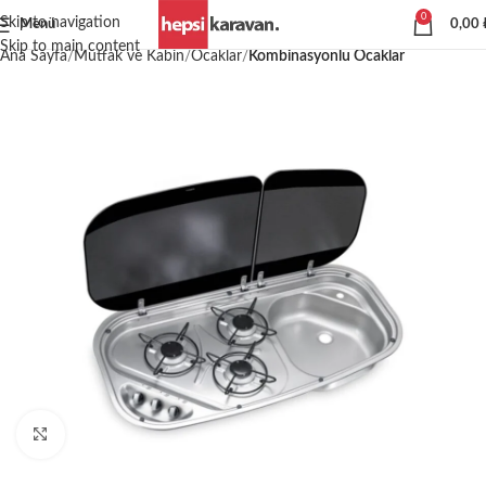
0
Skip to navigation
Menü
0,00
Skip to main content
Ana Sayfa
Mutfak ve Kabin
Ocaklar
Kombinasyonlu Ocaklar
Büyütmek için tıklayın