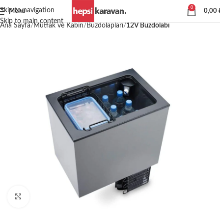
0
Skip to navigation
Menü
0,00
Skip to main content
Ana Sayfa
Mutfak ve Kabin
Buzdolapları
12V Buzdolabı
Büyütmek için tıklayın