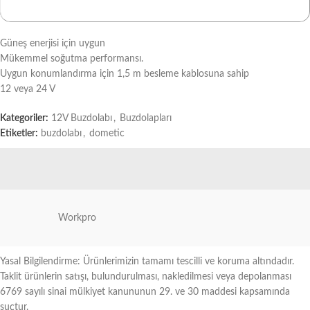
Güneş enerjisi için uygun
Mükemmel soğutma performansı.
Uygun konumlandırma için 1,5 m besleme kablosuna sahip
12 veya 24 V
Kategoriler:
12V Buzdolabı
,
Buzdolapları
Etiketler:
buzdolabı
,
dometic
Workpro
Yasal Bilgilendirme: Ürünlerimizin tamamı tescilli ve koruma altındadır.
Taklit ürünlerin satışı, bulundurulması, nakledilmesi veya depolanması
6769 sayılı sinai mülkiyet kanununun 29. ve 30 maddesi kapsamında
suçtur.