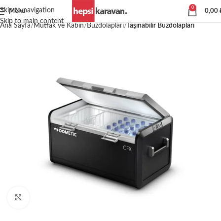
0
Skip to navigation
Menü
0,00
Skip to main content
Ana Sayfa
Mutfak ve Kabin
Buzdolapları
Taşınabilir Buzdolapları
Büyütmek için tıklayın