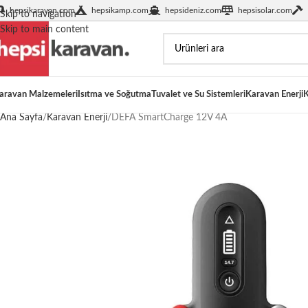
hepsikaravan.com
hepsikamp.com
hepsideniz.com
hepsisolar.com
Skip to navigation
Skip to main content
aravan Malzemeleri
Isıtma ve Soğutma
Tuvalet ve Su Sistemleri
Karavan Enerji
K
Ana Sayfa
Karavan Enerji
DEFA SmartCharge 12V 4A