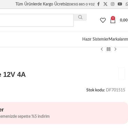
Tüm Ürünlerde Kargo Ücretsiz
(0850) 885 0 932
0
0,0
Giriş / Kayıt
Hazır Sistemler
Markalarım
 12V 4A
Stok kodu:
DF701515
er
demenizde sepette %5 indirim