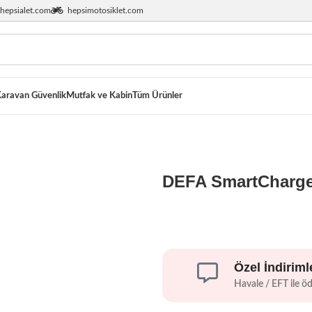
hepsialet.com
hepsimotosiklet.com
aravan Güvenlik
Mutfak ve Kabin
Tüm Ürünler
DEFA SmartCharge
Özel İndiriml
Havale / EFT ile ö