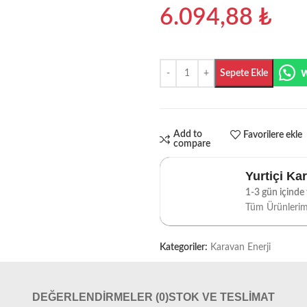
6.094,88
₺
Sepete Ekle
Add to
Favorilere ekle
compare
Yurtiçi Ka
1-3 gün içinde t
Tüm Ürünleri
Kategoriler:
Karavan Enerji
DEĞERLENDIRMELER (0)
STOK VE TESLIMAT