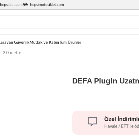
hepsialet.com
hepsimotosiklet.com
aravan Güvenlik
Mutfak ve Kabin
Tüm Ürünler
u 2.0 metre
DEFA PlugIn Uzatm
Özel İndiriml
Havale / EFT ile ö