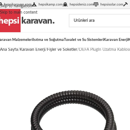
hepsikaravan.com
hepsikamp.com
hepsideniz.com
hepsisolar.com
Skip to navigation
Skip to main content
aravan Malzemeleri
Isıtma ve Soğutma
Tuvalet ve Su Sistemleri
Karavan Enerji
K
Ana Sayfa
Karavan Enerji
Fişler ve Soketler
DEFA PlugIn Uzatma Kablos