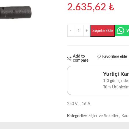
2.635,62
₺
Sepete Ekle
Add to
Favorilere ekle
compare
Yurtiçi Ka
1-3 gün içinde t
Tüm Ürünleri
250 V – 16 A
Kategoriler:
Fişler ve Soketler
,
Kara