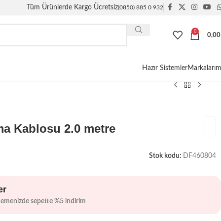
Tüm Ürünlerde Kargo Ücretsiz
(0850) 885 0 932
0
0,0
Giriş / Kayıt
Hazır Sistemler
Markalarım
a Kablosu 2.0 metre
Stok kodu:
DF460804
er
demenizde sepette %5 indirim