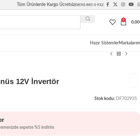
Tüm Ürünlerde Kargo Ücretsiz
(0850) 885 0 932
0
0,0
Giriş / Kayıt
Hazır Sistemler
Markalarım
üs 12V İnvertör
Stok kodu:
DF702935
er
demenizde sepette %5 indirim