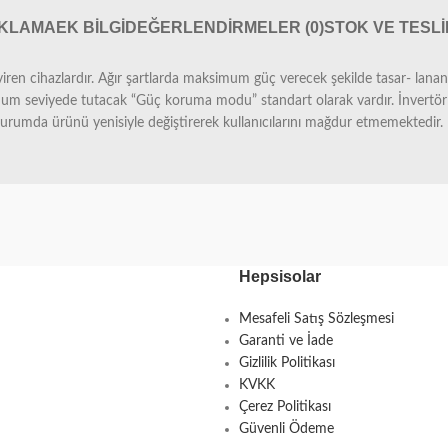
IKLAMA
EK BILGI
DEĞERLENDIRMELER (0)
STOK VE TESL
ren cihazlardır. Ağır şartlarda maksimum güç verecek şekilde tasar- lanan 
m seviyede tutacak “Güç koruma modu” standart olarak vardır. İnvertörler
urumda ürünü yenisiyle değiştirerek kullanıcılarını mağdur etmemektedir.
Hepsisolar
Mesafeli Satış Sözleşmesi
Garanti ve İade
Gizlilik Politikası
KVKK
Çerez Politikası
Güvenli Ödeme