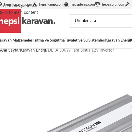
hepsikaravan.com
hepsikamp.com
hepsideniz.com
hepsisolar.com
Skip to navigation
Skip to main content
aravan Malzemeleri
Isıtma ve Soğutma
Tuvalet ve Su Sistemleri
Karavan Enerji
K
Ana Sayfa
Karavan Enerji
DEFA 300W Tam Sinüs 12V İnvertör