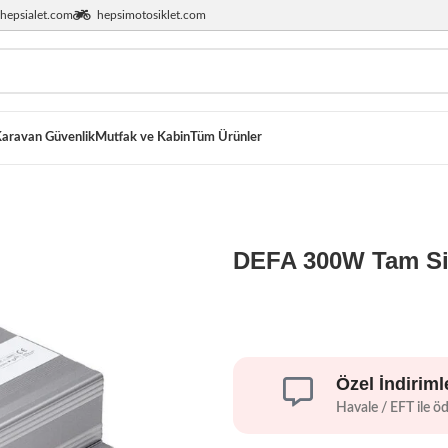
hepsialet.com
hepsimotosiklet.com
aravan Güvenlik
Mutfak ve Kabin
Tüm Ürünler
DEFA 300W Tam Sin
Özel İndiriml
Havale / EFT ile ö