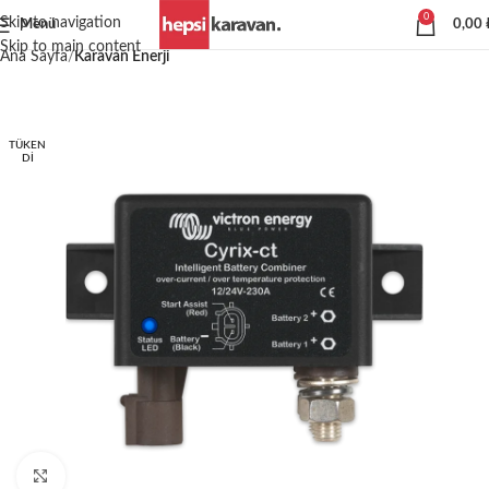
0
Skip to navigation
Menü
0,00
Skip to main content
Ana Sayfa
Karavan Enerji
TÜKEN
DI
Büyütmek için tıklayın