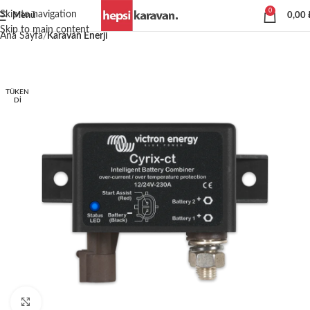
0
Skip to navigation
Menü
0,00
Skip to main content
Ana Sayfa
Karavan Enerji
TÜKEN
DI
Büyütmek için tıklayın