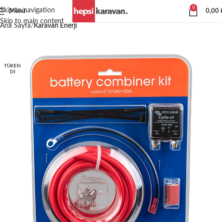
0
Skip to navigation
Menü
0,00
Skip to main content
Ana Sayfa
Karavan Enerji
TÜKEN
DI