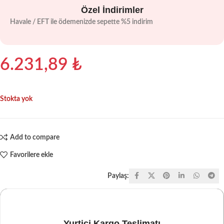
Özel İndirimler
Havale / EFT ile ödemenizde sepette %5 indirim
6.231,89
₺
Stokta yok
Add to compare
Favorilere ekle
Paylaş:
Yurtiçi Kargo Teslimatı