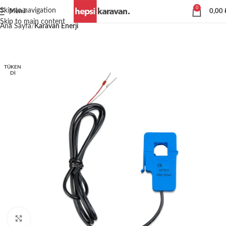
0
Skip to navigation
Menü
0,00
Skip to main content
Ana Sayfa
Karavan Enerji
TÜKEN
DI
Büyütmek için tıklayın