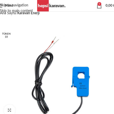
0
Skip to navigation
Menü
0,00
Skip to main content
Ana Sayfa
Karavan Enerji
TÜKEN
DI
Büyütmek için tıklayın