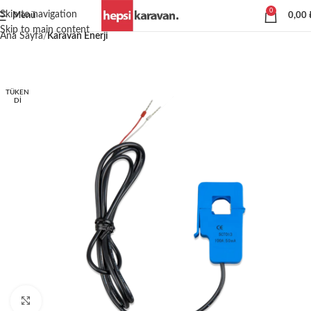
0
Skip to navigation
Menü
0,00
Skip to main content
Ana Sayfa
Karavan Enerji
TÜKEN
DI
Büyütmek için tıklayın