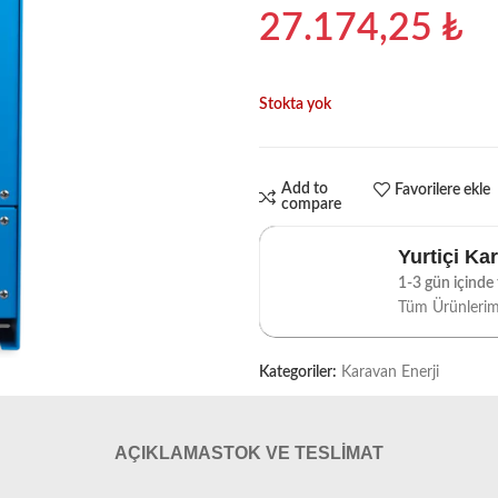
27.174,25
₺
Stokta yok
Add to
Favorilere ekle
compare
Yurtiçi Ka
1-3 gün içinde t
Tüm Ürünleri
Kategoriler:
Karavan Enerji
AÇIKLAMA
STOK VE TESLIMAT