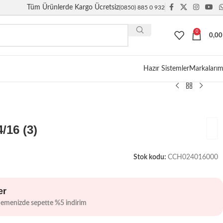
Tüm Ürünlerde Kargo Ücretsiz
(0850) 885 0 932
0
0,0
Giriş / Kayıt
Hazır Sistemler
Markalarım
/16 (3)
Stok kodu:
CCH024016000
er
demenizde sepette %5 indirim