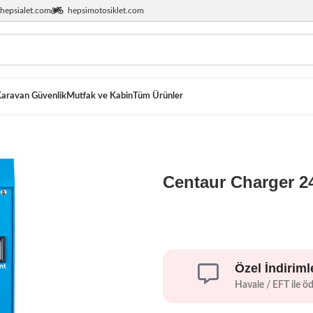
hepsialet.com
hepsimotosiklet.com
aravan Güvenlik
Mutfak ve Kabin
Tüm Ürünler
Centaur Charger 24
Özel İndiriml
Havale / EFT ile ö