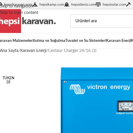
hepsikaravan.com
hepsikamp.com
hepsideniz.com
hepsisolar.com
Skip to navigation
Skip to main content
aravan Malzemeleri
Isıtma ve Soğutma
Tuvalet ve Su Sistemleri
Karavan Enerji
K
Ana Sayfa
Karavan Enerji
Centaur Charger 24/16 (3)
TÜKEN
DI